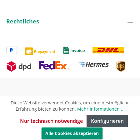
Rechtliches
Diese Website verwendet Cookies, um eine bestmögliche
Alle Preise exkl. gesetzl. Mehrwertsteuer zzgl.
Erfahrung bieten zu können.
Mehr Informationen ...
Versandkosten
und ggf. Nachnahmegebühren, wenn
nicht anders angegeben.
Nur technisch notwendige
Konfigurieren
Alle Cookies akzeptieren
Realisiert mit Shopware