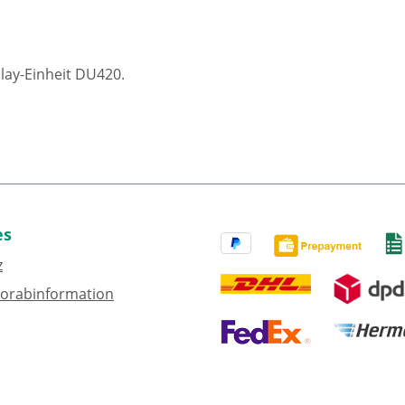
play-Einheit DU420.
es
z
Vorabinformation