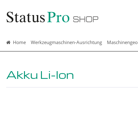
springen
Zur Hauptnavigation springen
Home
Werkzeugmaschinen-Ausrichtung
Maschinengeo
Akku Li-Ion
Bildergalerie überspringen