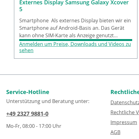
Externes Display Samsung Galaxy Xcover
5
Smartphone Als externes Display bieten wir ein
Smartphone auf Android-Basis an. Das Gerät
kann ohne SIM-Karte als Anzeige genutzt
werden.Das SmartPhone vereint die IP68-
Anmelden um Preise, Downloads und Videos zu
Zertifizierung und den MIL-STD 810G-Standard,
sehen
um selbst den härtesten Bedingungen zu
widerstehen. Der 5,3" Touchscreen ist nahtlos
in die Front eingelassen.
Service-Hotline
Rechtlich
Unterstützung und Beratung unter:
Datenschut
Rechtliche 
+49 2327 9881-0
Impressum
Mo-Fr, 08:00 - 17:00 Uhr
AGB