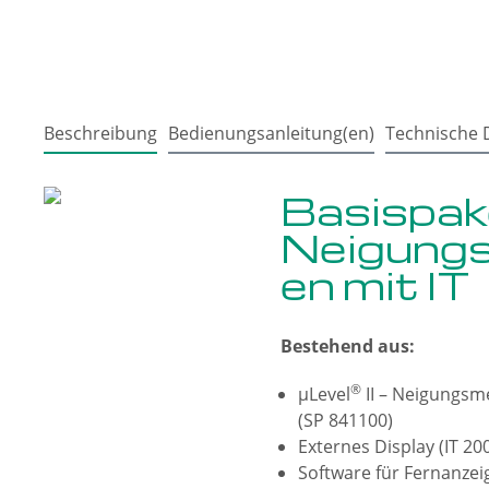
Beschreibung
Bedienungsanleitung(en)
Technische 
Basispak
Neigung
en mit IT
Bestehend aus:
®
µLevel
II – Neigungsm
(SP 841100)
Externes Display (IT 20
Software für Fernanze