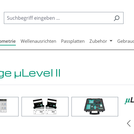
ometrie
Wellenausrichten
Passplatten
Zubehör
Gebrau
 µLevel II