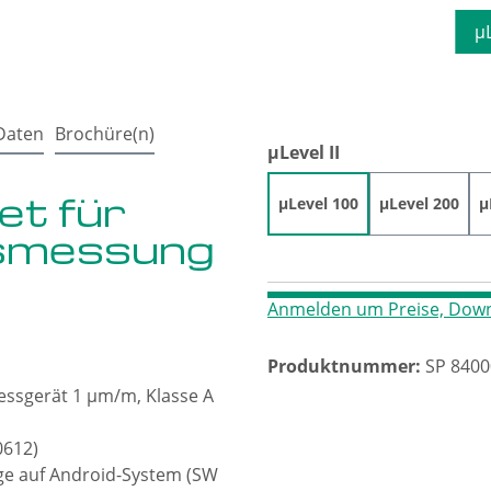
®
µLevel
100 Kofferinhalt
µ
Daten
Brochüre(n)
auswählen
µLevel II
et für
µLevel 100
µLevel 200
µ
smessung
Anmelden um Preise, Down
Produktnummer:
SP 8400
essgerät 1 μm/m, Klasse A
0612)
ige auf Android-System (SW