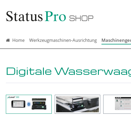
springen
Zur Hauptnavigation springen
Home
Werkzeugmaschinen-Ausrichtung
Maschinenge
Digitale Wasserwaage
Bildergalerie überspringen