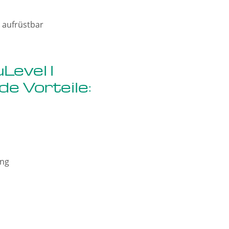
 aufrüstbar
Level I
de Vorteile:
ung