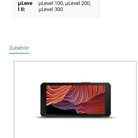
µLeve
µLevel 100, µLevel 200,
l II:
µLevel 300
Zubehör
Produktgalerie überspringen