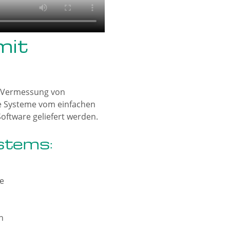
mit
r Vermessung von
e Systeme vom einfachen
oftware geliefert werden.
stems:
e
h