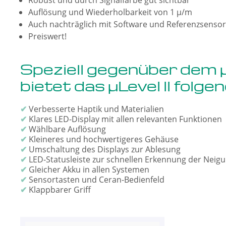
Auflösung und Wiederholbarkeit von 1 µ/m
Auch nachträglich mit Software und Referenzsensor
Preiswert!
Speziell gegenüber dem µ
bietet das µLevel II folgen
✔
Verbesserte Haptik und Materialien
✔
Klares LED-Display mit allen relevanten Funktionen
✔
Wählbare Auflösung
✔
Kleineres und hochwertigeres Gehäuse
✔
Umschaltung des Displays zur Ablesung
✔
LED-Statusleiste zur schnellen Erkennung der Neig
✔
Gleicher Akku in allen Systemen
✔
Sensortasten und Ceran-Bedienfeld
✔
Klappbarer Griff