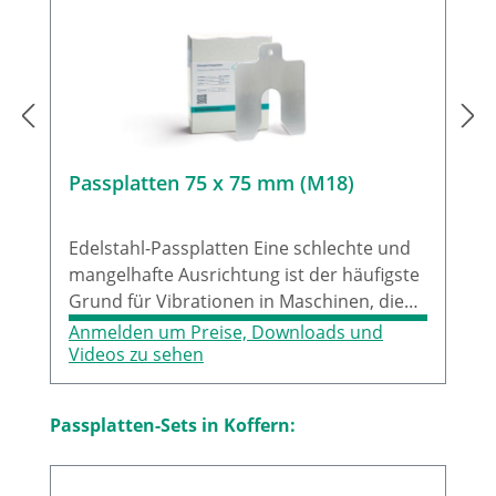
Passplatten 75 x 75 mm (M18)
Edelstahl-Passplatten Eine schlechte und
mangelhafte Ausrichtung ist der häufigste
Grund für Vibrationen in Maschinen, die
einen immensen Energieverlust und
Anmelden um Preise, Downloads und
Schäden an Lager und Kupplung zur Folge
Videos zu sehen
haben. Daraus resultiert ein Anstieg der
laufenden Kosten und reduziert die
Produktgalerie überspringen
Passplatten-Sets in Koffern:
Effektivität Ihrer Maschinen und hat somit
negative Auswirkung auf den Gewinn Ihres
Unternehmens.Durch die hohe Qualität