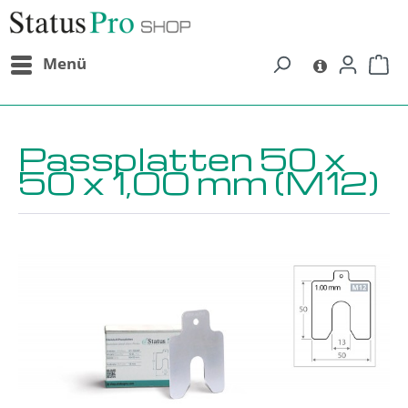
alt springen
Menü
Passplatten 50 x
50 x 1,00 mm (M12)
Bildergalerie überspringen