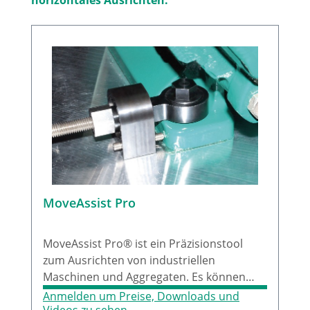
MoveAssist Pro
MoveAssist Pro® ist ein Präzisionstool
zum Ausrichten von industriellen
Maschinen und Aggregaten. Es können
viele praktische Anwendungsfälle
Anmelden um Preise, Downloads und
abgedeckt werden. MoveAssist Pro®
Videos zu sehen