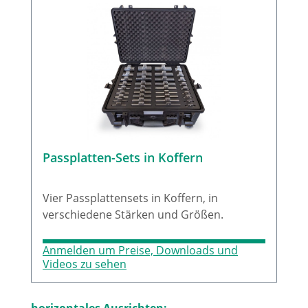
und die sorgfältige Beschriftung der
Ausgleichsbleche wird die Zeit für eine
optimale Ausrichtung auf ein Minimum
reduziert werden. Darüber hinaus gibt es
eine Mengenstaffel mit attraktiven
Rabatten. Die Ausgleichsbleche werden in
Verpackungseinheiten à 10 Stück oder in
einem praktischen Koffer angeboten.
Passplatten-Sets in Koffern
Vier Passplattensets in Koffern, in
verschiedene Stärken und Größen.
Anmelden um Preise, Downloads und
Videos zu sehen
Produktgalerie überspringen
horizontales Ausrichten: