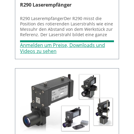
R290 Laserempfänger
R290 LaserempfängerDer R290 misst die
Position des rotierenden Laserstrahls wie eine
Messuhr den Abstand von dem Werkstück zur
Referenz. Der Laserstrahl bildet eine ganze
Referenzebene und nicht nur eine Linie wie
Anmelden um Preise, Downloads und
ein Draht. Der R290 hat eine Reichweite von
bis zu 80 Metern, eingebautes Bluetooth und
Videos zu sehen
einen wechselbaren Li-Ion Akku für 8 Stunden
Messzeit.