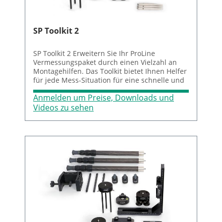
SP Toolkit 2
SP Toolkit 2 Erweitern Sie Ihr ProLine
Vermessungspaket durch einen Vielzahl an
Montagehilfen. Das Toolkit bietet Ihnen Helfer
für jede Mess-Situation für eine schnelle und
effiziente Montage an verschiedenen
Anmelden um Preise, Downloads und
Maschinen. Der Koffer beinhaltet: 1 BG
832255/1 T430 Universalklemme 3 BG 832256
Videos zu sehen
Mini-Stativfuß magnetisch 3 BG 832257
Stativfuß klein 1 BG 832258 Stativkopf für T430
Stativ 1 BG 832259 T430 Stativanschluss für
Stativkopf (BG 832258) 1 BG 832260
Stativkopfneiger T430 1 BG 832261 Mini-
Stativverlängerung 1 BG 832262/1 Carbon-
Stativbeine füt T430, Länge: 42,5 bis 129 cm 3
BG 832263 Mini-Stativbeine, Länge: 200 mm