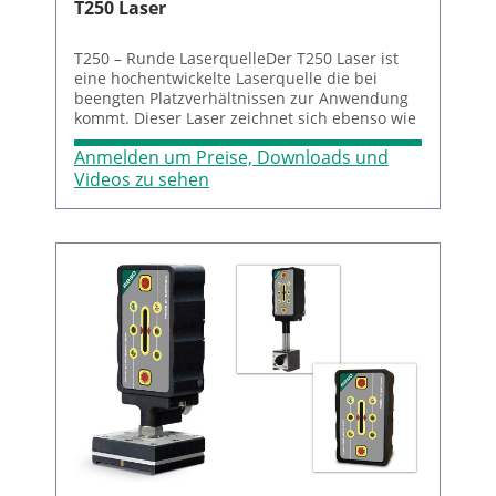
T250 Laser
T250 – Runde LaserquelleDer T250 Laser ist
eine hochentwickelte Laserquelle die bei
beengten Platzverhältnissen zur Anwendung
kommt. Dieser Laser zeichnet sich ebenso wie
der T430 durch seine hervorragende
Anmelden um Preise, Downloads und
Strahlqualität aus. Die Laserquelle ist über die
4 Differentialschrauben in der Lage und im
Videos zu sehen
Winkel einstellbar. Die Stromversorgung
erfolgt über ein Netzteil. Es existieren diverse
Befestigungsmöglichkeiten für den T250.