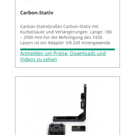
Carbon-Stativ
Carbon-StativGroßes Carbon-Stativ mit
Kurbelsäule und Verlängerungen. Länge: 180
– 2500 mm.Für die Befestigung des T430
Lasers ist ein Adapter 3/8 Zoll Innengewinde
auf M8 Aussengewinde (wie M8 Schraube)
Anmelden um Preise, Downloads und
erforderlich. Erhältlich auf Anfrage.
Videos zu sehen