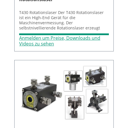
T430 Rotationslaser Der T430 Rotationslaser
ist ein High-End Gerät für die
Maschinenvermessung. Der
selbstnivellierende Rotationslaser erzeugt
Laserstrahlen, um Geradheit, Ebenheit,
Anmelden um Preise, Downloads und
Rechtwinkligkeit, Parallelität und Nivellierung
zu vermessen.
Videos zu sehen