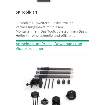
SP Toolkit 1
SP Toolkit 1 Erweitern Sie Ihr ProLine
Vermessungspaket mit diesen
Montagehilfen. Das Toolkit bietet Ihnen Basis-
Helfer für eine schnelle und effiziente
Montage an verschiedenen Maschinen. Der
Anmelden um Preise, Downloads und
Koffer beinhaltet: Menge Art-Nr. Artikel 1 BG
832253 Schnellkupplung eckig, zweiseitig für
Videos zu sehen
Winkel groß (BG 832254) 1 BG 832252
Schaltmagnet mit T430 Anschluss auf
Adapterplatte (BG 832251) 1 BG 832251 T430
Interface-Platte für alle Toolkit Elemente 1 BG
832254 Toolkit Winkeladapter groß 1 BT
989119 Winkelschraubendreher 6-kant 3mm
Pulverbeschichtet Farbcodierung 1 BT 989083
Winkelschraubendreher 6-kant 4mm
Pulverbeschichtet Farbcodierung