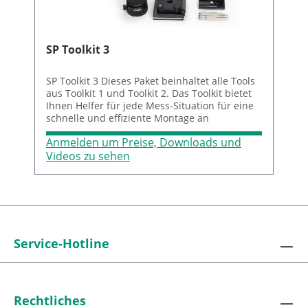
SP Toolkit 3
SP Toolkit 3 Dieses Paket beinhaltet alle Tools
aus Toolkit 1 und Toolkit 2. Das Toolkit bietet
Ihnen Helfer für jede Mess-Situation für eine
schnelle und effiziente Montage an
verschiedenen Maschinen. Der Koffer
Anmelden um Preise, Downloads und
beinhaltet: Menge Art-Nr. Artikel 1 BG 832253
Schnellkupplung eckig, zweiseitig für Winkel
Videos zu sehen
groß (BG 832254) 1 BG 832252 Schaltmagnet
mit T430 Anschluss auf Adapterplatte (BG
832251) 1 BG 832251 T430 Interface-Platte für
alle Toolkit Elemente 1 BG 832254 Toolkit
Winkeladapter groß 1 BT 989119
Winkelschraubendreher 6-kant 3mm
Pulverbeschichtet Farbcodierung 1 BT 989083
Service-Hotline
Winkelschraubendreher 6-kant 4mm
Pulverbeschichtet Farbcodierung 1 BG
832255/1 T430 Universalklemme 3 BG 832256
Mini-Stativfuß magnetisch 3 BG 832257
Rechtliches
Stativfuß klein 1 BG 832258 Stativkopf für T430