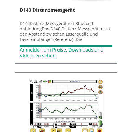
D140 Distanzmessgerät
D140Distanz-Messgerät mit Bluetooth
AnbindungDas D140 Distanz-Messgerät misst
den Abstand zwischen Laserquelle und
Laserempfänger (Referenz). Die
Kommunikation mit der ProLine® Software
Anmelden um Preise, Downloads und
erfolgt mittels Bluetooth.
Videos zu sehen