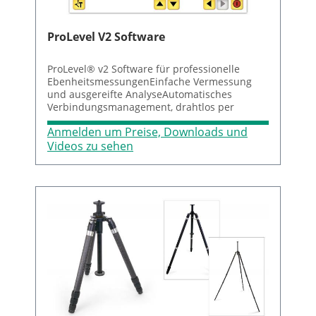
Systembedienung in EINER Software
ProLevel V2 Software
ProLevel® v2 Software für professionelle
EbenheitsmessungenEinfache Vermessung
und ausgereifte AnalyseAutomatisches
Verbindungsmanagement, drahtlos per
BluetoothMessung beliebig vieler Punkte in
Anmelden um Preise, Downloads und
einem Raster Freie Positionierung der
Punktkoordinaten Nullen von drei Punkten
Videos zu sehen
oder Best-Fit AnalyseLive Korrekturen mit
Messwertanzeige / Korrekturwerten 3D Grafik
zur anschaulichen
Ergebnisanalyse Messwerttabelle mit allen
Mess- und Analysedaten Export der Grafik
und der Daten in Tabellenform