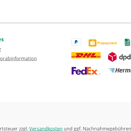
es
z
Vorabinformation
rtsteuer zzgl.
Versandkosten
und ggf. Nachnahmegebühren,