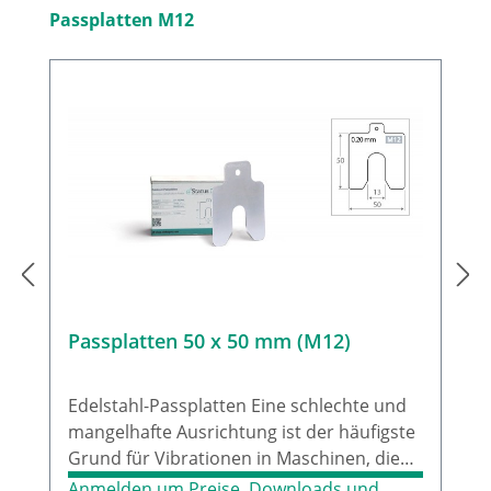
Produktgalerie überspringen
Passplatten M12
Passplatten 50 x 50 mm (M12)
Edelstahl-Passplatten Eine schlechte und
mangelhafte Ausrichtung ist der häufigste
Grund für Vibrationen in Maschinen, die
einen immensen Energieverlust und
Anmelden um Preise, Downloads und